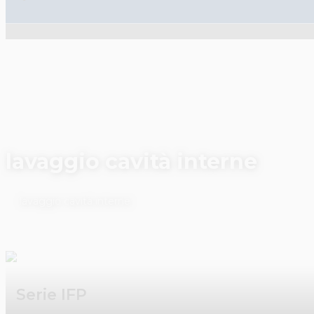
lavaggio cavità interne
lavaggio cavità interne
Serie IFP