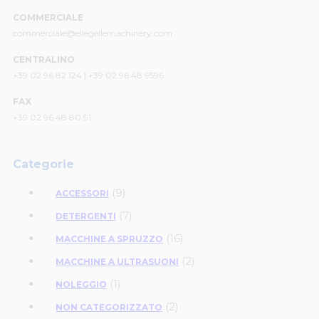
COMMERCIALE
commerciale@ellegellemachinery.com
CENTRALINO
+39 02 96 82 124 | +39 02 96 48 9596
FAX
+39 02 96 48 80 91
Categorie
(9)
ACCESSORI
(7)
DETERGENTI
(16)
MACCHINE A SPRUZZO
(2)
MACCHINE A ULTRASUONI
(1)
NOLEGGIO
(2)
NON CATEGORIZZATO