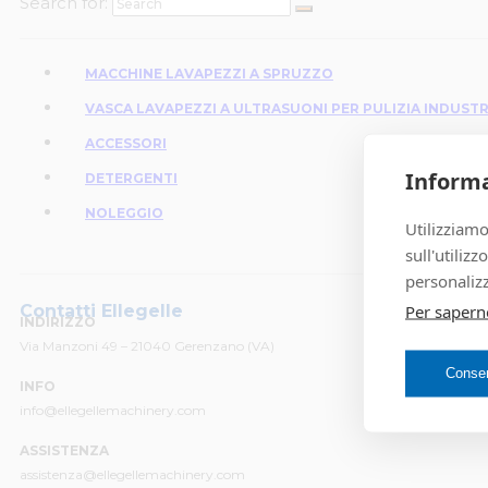
Search for:
MACCHINE LAVAPEZZI A SPRUZZO
VASCA LAVAPEZZI A ULTRASUONI PER PULIZIA INDUSTR
ACCESSORI
Informa
DETERGENTI
NOLEGGIO
Utilizziamo
sull'utiliz
personalizz
Per sapern
Contatti Ellegelle
INDIRIZZO
Via Manzoni 49 – 21040 Gerenzano (VA)
Consent
INFO
info@ellegellemachinery.com
ASSISTENZA
assistenza@ellegellemachinery.com